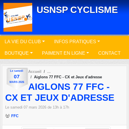
Panneau de gestion des cookies
USNSP CYCLISME
LA VIE DU CLUB
INFOS PRATIQUES
BOUTIQUE
PAIMENT EN LIGNE
CONTACT
Le
samedi
Accueil
07
Aiglons 77 FFC - CX et Jeux d'adresse
MARS
2026
AIGLONS 77 FFC -
CX ET JEUX D'ADRESSE
Le
samedi
07
mars
2026
de 13h à 17h
FFC