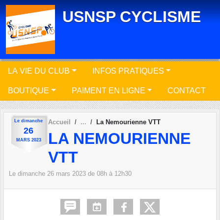
Panneau de gestion des cookies
USNSP CYCLISME
LA VIE DU CLUB
INFOS PRATIQUES
BOUTIQUE
PAIMENT EN LIGNE
CONTACT
Le
dimanche
Accueil
La Nemourienne VTT
26
LA NEMOURIENNE
MARS
2023
VTT
Le
dimanche
26
mars
2023
de 08h à 12h30