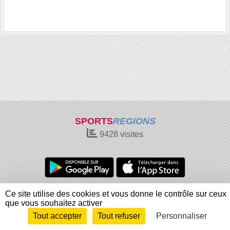
SPORTS
REGIONS
9428
visites
Charte cookies
Gestion des cookies
Ce site utilise des cookies et vous donne le contrôle sur ceux
Informations légales
Signaler un contenu inapproprié
que vous souhaitez activer
Tout accepter
Tout refuser
Personnaliser
Envie de participer ?
Connexion